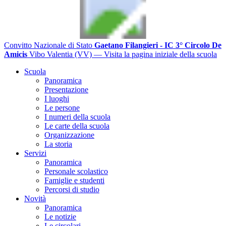
Convitto Nazionale di Stato
Gaetano Filangieri - IC 3° Circolo De
Amicis
Vibo Valentia (VV)
— Visita la pagina iniziale della scuola
Scuola
Panoramica
Presentazione
I luoghi
Le persone
I numeri della scuola
Le carte della scuola
Organizzazione
La storia
Servizi
Panoramica
Personale scolastico
Famiglie e studenti
Percorsi di studio
Novità
Panoramica
Le notizie
Le circolari