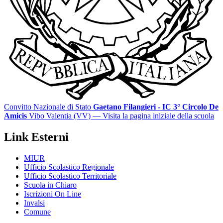
Convitto Nazionale di Stato
Gaetano Filangieri - IC 3° Circolo De
Amicis
Vibo Valentia (VV)
— Visita la pagina iniziale della scuola
Link Esterni
MIUR
Ufficio Scolastico Regionale
Ufficio Scolastico Territoriale
Scuola in Chiaro
Iscrizioni On Line
Invalsi
Comune