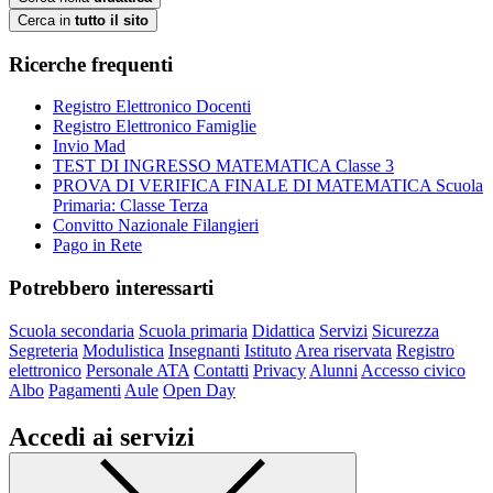
Cerca in
tutto il sito
Ricerche frequenti
Registro Elettronico Docenti
Registro Elettronico Famiglie
Invio Mad
TEST DI INGRESSO MATEMATICA Classe 3
PROVA DI VERIFICA FINALE DI MATEMATICA Scuola
Primaria: Classe Terza
Convitto Nazionale Filangieri
Pago in Rete
Potrebbero interessarti
Scuola secondaria
Scuola primaria
Didattica
Servizi
Sicurezza
Segreteria
Modulistica
Insegnanti
Istituto
Area riservata
Registro
elettronico
Personale ATA
Contatti
Privacy
Alunni
Accesso civico
Albo
Pagamenti
Aule
Open Day
Accedi ai servizi