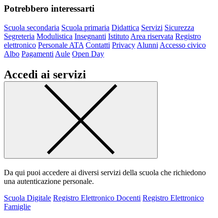
Potrebbero interessarti
Scuola secondaria
Scuola primaria
Didattica
Servizi
Sicurezza
Segreteria
Modulistica
Insegnanti
Istituto
Area riservata
Registro
elettronico
Personale ATA
Contatti
Privacy
Alunni
Accesso civico
Albo
Pagamenti
Aule
Open Day
Accedi ai servizi
Da qui puoi accedere ai diversi servizi della scuola che richiedono
una autenticazione personale.
Scuola Digitale
Registro Elettronico Docenti
Registro Elettronico
Famiglie