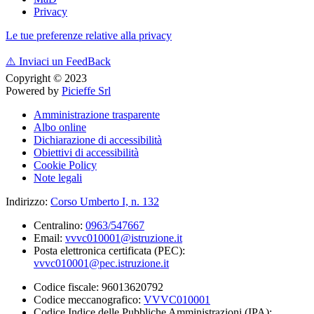
Privacy
Le tue preferenze relative alla privacy
⚠️
Inviaci un FeedBack
Copyright © 2023
Powered by
Picieffe Srl
Amministrazione trasparente
Albo online
Dichiarazione di accessibilità
Obiettivi di accessibilità
Cookie Policy
Note legali
Indirizzo:
Corso Umberto I, n. 132
Centralino:
0963/547667
Email:
vvvc010001@istruzione.it
Posta elettronica certificata (PEC):
vvvc010001@pec.istruzione.it
Codice fiscale: 96013620792
Codice meccanografico:
VVVC010001
Codice Indice delle Pubbliche Amministrazioni (IPA):