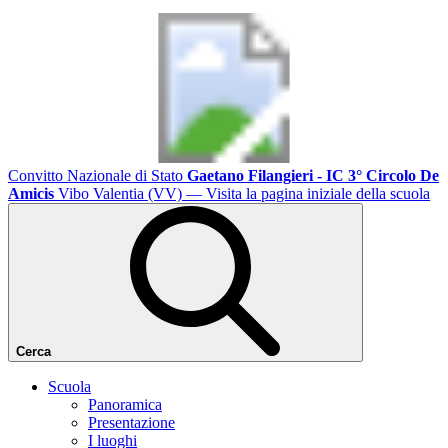
Convitto Nazionale di Stato
Gaetano Filangieri - IC 3° Circolo De
Amicis
Vibo Valentia (VV)
— Visita la pagina iniziale della scuola
Cerca
Scuola
Panoramica
Presentazione
I luoghi