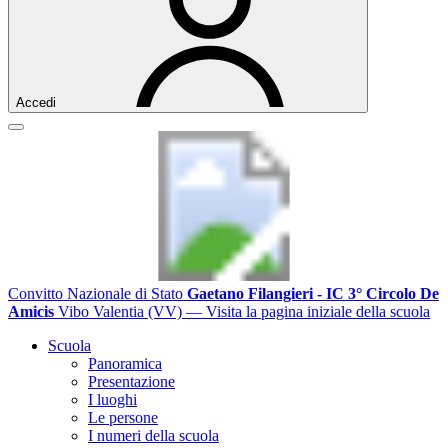
Accedi
Convitto Nazionale di Stato
Gaetano Filangieri - IC 3° Circolo De
Amicis
Vibo Valentia (VV)
— Visita la pagina iniziale della scuola
Scuola
Panoramica
Presentazione
I luoghi
Le persone
I numeri della scuola