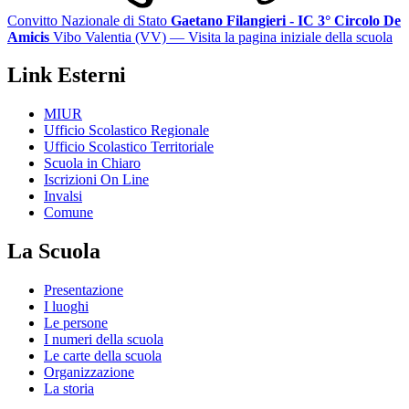
Convitto Nazionale di Stato
Gaetano Filangieri - IC 3° Circolo De
Amicis
Vibo Valentia (VV)
— Visita la pagina iniziale della scuola
Link Esterni
MIUR
Ufficio Scolastico Regionale
Ufficio Scolastico Territoriale
Scuola in Chiaro
Iscrizioni On Line
Invalsi
Comune
La Scuola
Presentazione
I luoghi
Le persone
I numeri della scuola
Le carte della scuola
Organizzazione
La storia