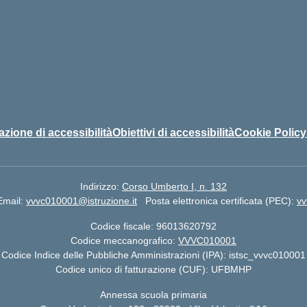
azione di accessibilità
Obiettivi di accessibilità
Cookie Policy
Indirizzo:
Corso Umberto I, n. 132
Email:
vvvc010001@istruzione.it
Posta elettronica certificata (PEC):
vv
Codice fiscale: 96013620792
Codice meccanografico:
VVVC010001
Codice Indice delle Pubbliche Amministrazioni (IPA): istsc_vvvc010001
Codice unico di fatturazione (CUF): UFBMHP
Annessa scuola primaria