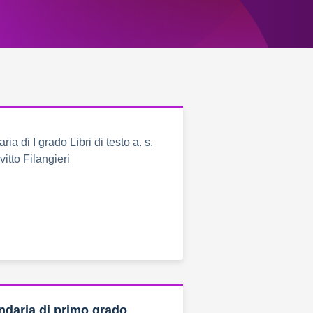
a di I grado Libri di testo a. s.
tto Filangieri
daria di primo grado