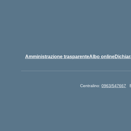
Amministrazione trasparente
Albo online
Dichiar
Centralino:
0963/547667