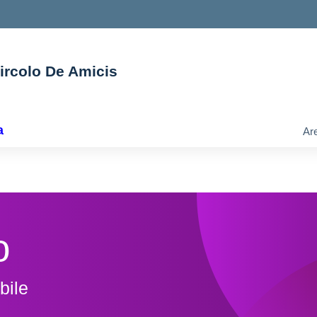
Circolo De Amicis
ella scuola
a
Are
o
bile