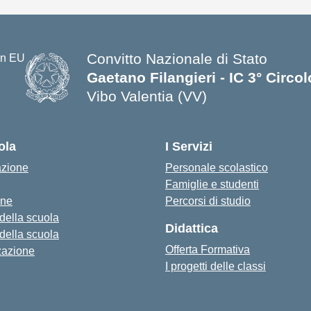
Convitto Nazionale di Stato
Gaetano Filangieri - IC 3° Circo
Vibo Valentia (VV)
— Visita la pagina iniziale della s
ola
I Servizi
azione
Personale scolastico
Famiglie e studenti
one
Percorsi di studio
 della scuola
Didattica
 della scuola
Offerta Formativa
zazione
I progetti delle classi