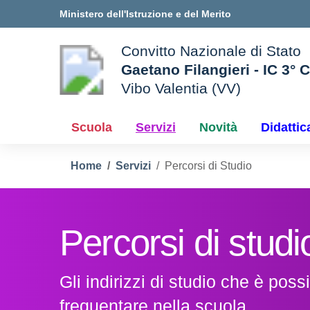
Vai ai contenuti
Vai al menu di navigazione
Vai al footer
Ministero dell'Istruzione e del Merito
Convitto Nazionale di Stato
Gaetano Filangieri - IC 3° 
Vibo Valentia (VV)
 della scuola
— Visita la pagina iniziale d
Scuola
Servizi
Novità
Didattic
Home
Servizi
Percorsi di Studio
Percorsi di studi
Gli indirizzi di studio che è possi
frequentare nella scuola