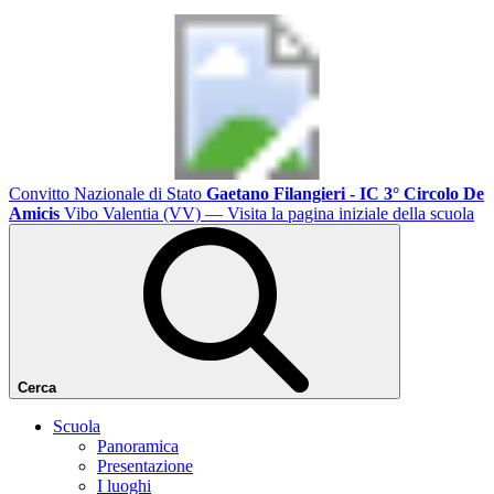
Convitto Nazionale di Stato
Gaetano Filangieri - IC 3° Circolo De
Amicis
Vibo Valentia (VV)
— Visita la pagina iniziale della scuola
Cerca
Scuola
Panoramica
Presentazione
I luoghi