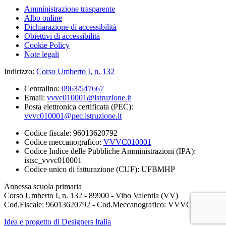
Amministrazione trasparente
Albo online
Dichiarazione di accessibilità
Obiettivi di accessibilità
Cookie Policy
Note legali
Indirizzo:
Corso Umberto I, n. 132
Centralino:
0963/547667
Email:
vvvc010001@istruzione.it
Posta elettronica certificata (PEC):
vvvc010001@pec.istruzione.it
Codice fiscale: 96013620792
Codice meccanografico:
VVVC010001
Codice Indice delle Pubbliche Amministrazioni (IPA):
istsc_vvvc010001
Codice unico di fatturazione (CUF): UFBMHP
Annessa scuola primaria
Corso Umberto I, n. 132 - 89900 - Vibo Valentia (VV)
Cod.Fiscale: 96013620792 - Cod.Meccanografico: VVVC010001
Idea e progetto di Designers Italia