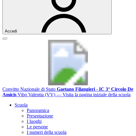
Accedi
Convitto Nazionale di Stato
Gaetano Filangieri - IC 3° Circolo De
Amicis
Vibo Valentia (VV)
— Visita la pagina iniziale della scuola
Scuola
Panoramica
Presentazione
I luoghi
Le persone
I numeri della scuola