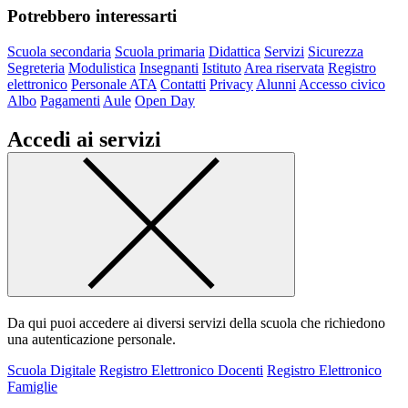
Potrebbero interessarti
Scuola secondaria
Scuola primaria
Didattica
Servizi
Sicurezza
Segreteria
Modulistica
Insegnanti
Istituto
Area riservata
Registro
elettronico
Personale ATA
Contatti
Privacy
Alunni
Accesso civico
Albo
Pagamenti
Aule
Open Day
Accedi ai servizi
Da qui puoi accedere ai diversi servizi della scuola che richiedono
una autenticazione personale.
Scuola Digitale
Registro Elettronico Docenti
Registro Elettronico
Famiglie