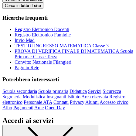
Cerca in
tutto il sito
Ricerche frequenti
Registro Elettronico Docenti
Registro Elettronico Famiglie
Invio Mad
TEST DI INGRESSO MATEMATICA Classe 3
PROVA DI VERIFICA FINALE DI MATEMATICA Scuola
Primaria: Classe Terza
Convitto Nazionale Filangieri
Pago in Rete
Potrebbero interessarti
Scuola secondaria
Scuola primaria
Didattica
Servizi
Sicurezza
Segreteria
Modulistica
Insegnanti
Istituto
Area riservata
Registro
elettronico
Personale ATA
Contatti
Privacy
Alunni
Accesso civico
Albo
Pagamenti
Aule
Open Day
Accedi ai servizi