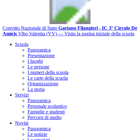
Convitto Nazionale di Stato
Gaetano Filangieri - IC 3° Circolo De
Amicis
Vibo Valentia (VV)
— Visita la pagina iniziale della scuola
Scuola
Panoramica
Presentazione
I luoghi
Le persone
I numeri della scuola
Le carte della scuola
Organizzazione
La storia
Servizi
Panoramica
Personale scolastico
Famiglie e studenti
Percorsi di studio
Novità
Panoramica
Le notizie
Le circolari