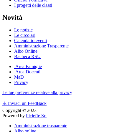
I progetti delle classi
Novità
Le notizie
Le circolari
Calendario eventi
Amministrazione Trasparente
Albo Online
Bacheca RSU
Area Famiglie
Area Docenti
MaD
Privacy
Le tue preferenze relative alla privacy
⚠️
Inviaci un FeedBack
Copyright © 2023
Powered by
Picieffe Srl
Amministrazione trasparente
Albo online