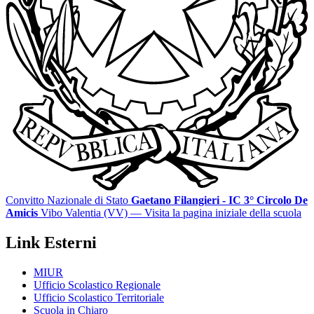
Convitto Nazionale di Stato
Gaetano Filangieri - IC 3° Circolo De
Amicis
Vibo Valentia (VV)
— Visita la pagina iniziale della scuola
Link Esterni
MIUR
Ufficio Scolastico Regionale
Ufficio Scolastico Territoriale
Scuola in Chiaro