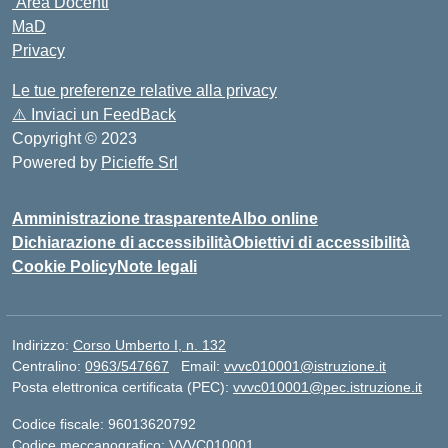
Area Docenti
MaD
Privacy
Le tue preferenze relative alla privacy
⚠️
Inviaci un FeedBack
Copyright © 2023
Powered by
Picieffe Srl
Amministrazione trasparente
Albo online
Dichiarazione di accessibilità
Obiettivi di accessibilità
Cookie Policy
Note legali
Indirizzo:
Corso Umberto I, n. 132
Centralino:
0963/547667
Email:
vvvc010001@istruzione.it
Posta elettronica certificata (PEC):
vvvc010001@pec.istruzione.it
Codice fiscale: 96013620792
Codice meccanografico:
VVVC010001