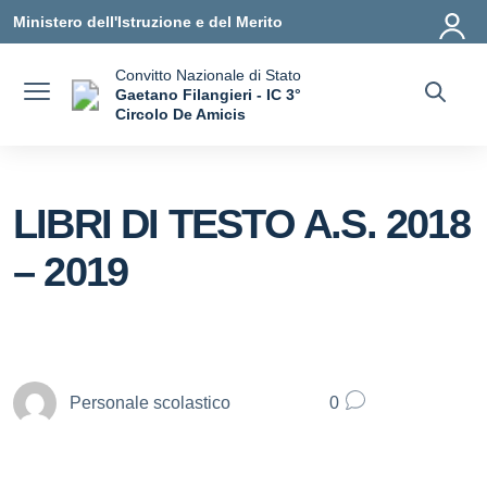
Vai ai contenuti
Vai al menu di navigazione
Vai al footer
Ministero dell'Istruzione e del Merito
Convitto Nazionale di Stato
Gaetano Filangieri - IC 3°
Circolo De Amicis
— Visita la pagina iniziale della scuola
LIBRI DI TESTO A.S. 2018
– 2019
Personale scolastico
0