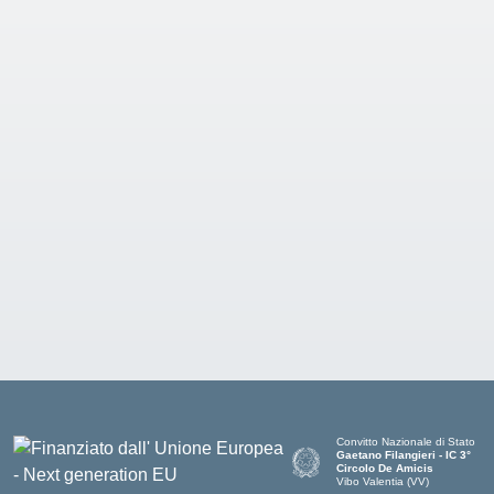
Convitto Nazionale di Stato
Gaetano Filangieri - IC 3°
Circolo De Amicis
Vibo Valentia (VV)
— Visita la pagina iniziale dell