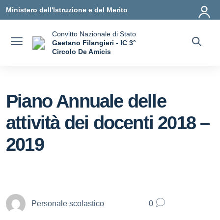
Vai ai contenuti
Vai al menu di navigazione
Vai al footer
Ministero dell'Istruzione e del Merito
Convitto Nazionale di Stato
Gaetano Filangieri - IC 3°
Circolo De Amicis
— Visita la pagina iniziale della scuola
Piano Annuale delle
attività dei docenti 2018 –
2019
Personale scolastico
0