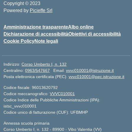
Copyright © 2023
Powered by
Picieffe Srl
Amministrazione trasparente
Albo online
Dichiarazione di accessibilità
Obiettivi di accessibilità
Cookie Policy
Note legali
Indirizzo:
Corso Umberto I, n. 132
Centralino:
0963/547667
Email:
vvvc010001@istruzione.it
Posta elettronica certificata (PEC):
vvvc010001@pec.istruzione.it
Codice fiscale: 96013620792
Codice meccanografico:
VVVC010001
Codice Indice delle Pubbliche Amministrazioni (IPA):
istsc_vvvc010001
Codice unico di fatturazione (CUF): UFBMHP
Annessa scuola primaria
Corso Umberto I, n. 132 - 89900 - Vibo Valentia (VV)