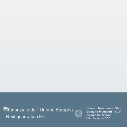
Convitto Nazionale di Stato
Gaetano Filangieri - IC 3°
Circolo De Amicis
Vibo Valentia (VV)
— Visita la pagina iniziale dell