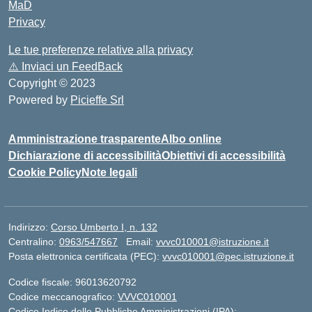
MaD
Privacy
Le tue preferenze relative alla privacy
⚠️
Inviaci un FeedBack
Copyright © 2023
Powered by
Picieffe Srl
Amministrazione trasparente
Albo online
Dichiarazione di accessibilità
Obiettivi di accessibilità
Cookie Policy
Note legali
Indirizzo:
Corso Umberto I, n. 132
Centralino:
0963/547667
Email:
vvvc010001@istruzione.it
Posta elettronica certificata (PEC):
vvvc010001@pec.istruzione.it
Codice fiscale: 96013620792
Codice meccanografico:
VVVC010001
Codice Indice delle Pubbliche Amministrazioni (IPA):