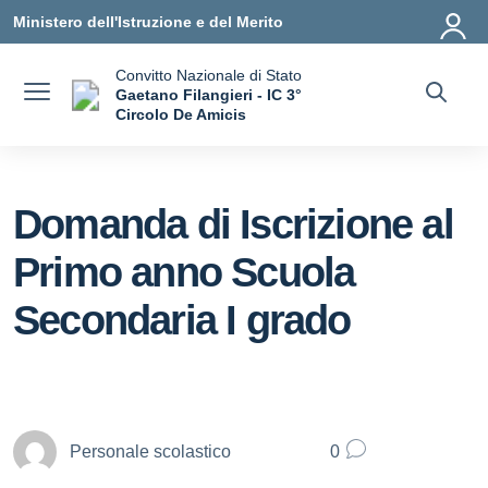
Vai ai contenuti
Vai al menu di navigazione
Vai al footer
Ministero dell'Istruzione e del Merito
Convitto Nazionale di Stato
Gaetano Filangieri - IC 3°
Circolo De Amicis
— Visita la pagina iniziale della scuola
Domanda di Iscrizione al
Primo anno Scuola
Secondaria I grado
Personale scolastico
0