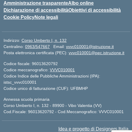
Amministrazione trasparente
Albo online
Dichiarazione di accessibilità
Obiettivi di accessibilità
Cookie Policy
Note legali
Indirizzo:
Corso Umberto I, n. 132
Centralino:
0963/547667
Email:
vvvc010001@istruzione.it
Posta elettronica certificata (PEC):
vvvc010001@pec.istruzione.it
Codice fiscale: 96013620792
Codice meccanografico:
VVVC010001
Codice Indice delle Pubbliche Amministrazioni (IPA):
istsc_vvvc010001
Codice unico di fatturazione (CUF): UFBMHP
Annessa scuola primaria
Corso Umberto I, n. 132 - 89900 - Vibo Valentia (VV)
Cod.Fiscale: 96013620792 - Cod.Meccanografico: VVVC010001
Idea e progetto di Designers Italia