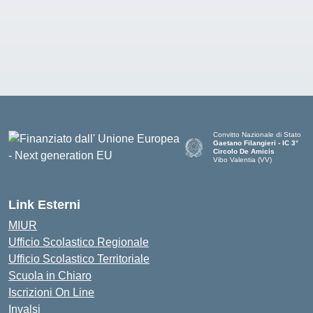
Convitto Nazionale di Stato
Gaetano Filangieri - IC 3°
Circolo De Amicis
Vibo Valentia (VV)
— Visita la pagina iniziale dell
Link Esterni
MIUR
Ufficio Scolastico Regionale
Ufficio Scolastico Territoriale
Scuola in Chiaro
Iscrizioni On Line
Invalsi