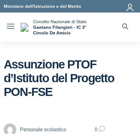
Vai ai contenuti
Vai al menu di navigazione
Vai al footer
Ministero dell'Istruzione e del Merito
Convitto Nazionale di Stato
Gaetano Filangieri - IC 3°
Circolo De Amicis
— Visita la pagina iniziale della scuola
Assunzione PTOF
d’Istituto del Progetto
PON-FSE
Personale scolastico
0