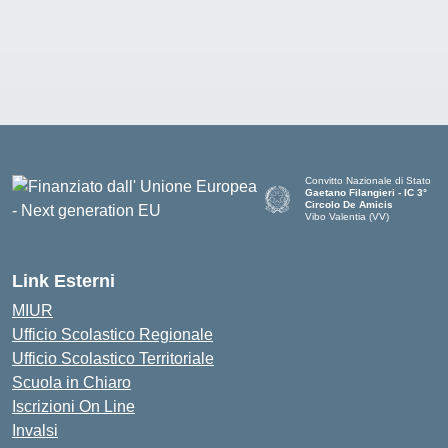
Convitto Nazionale di Stato
Gaetano Filangieri - IC 3°
Circolo De Amicis
Vibo Valentia (VV)
— Visita la pagina iniziale dell
Link Esterni
MIUR
Ufficio Scolastico Regionale
Ufficio Scolastico Territoriale
Scuola in Chiaro
Iscrizioni On Line
Invalsi