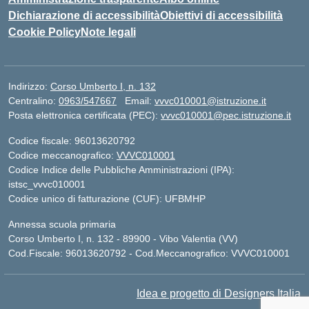
Dichiarazione di accessibilità
Obiettivi di accessibilità
Cookie Policy
Note legali
Indirizzo:
Corso Umberto I, n. 132
Centralino:
0963/547667
Email:
vvvc010001@istruzione.it
Posta elettronica certificata (PEC):
vvvc010001@pec.istruzione.it
Codice fiscale: 96013620792
Codice meccanografico:
VVVC010001
Codice Indice delle Pubbliche Amministrazioni (IPA):
istsc_vvvc010001
Codice unico di fatturazione (CUF): UFBMHP
Annessa scuola primaria
Corso Umberto I, n. 132 - 89900 - Vibo Valentia (VV)
Cod.Fiscale: 96013620792 - Cod.Meccanografico: VVVC010001
Idea e progetto di Designers Italia