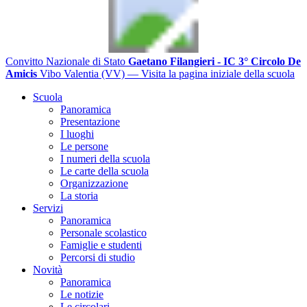
Convitto Nazionale di Stato
Gaetano Filangieri - IC 3° Circolo De
Amicis
Vibo Valentia (VV)
— Visita la pagina iniziale della scuola
Scuola
Panoramica
Presentazione
I luoghi
Le persone
I numeri della scuola
Le carte della scuola
Organizzazione
La storia
Servizi
Panoramica
Personale scolastico
Famiglie e studenti
Percorsi di studio
Novità
Panoramica
Le notizie
Le circolari