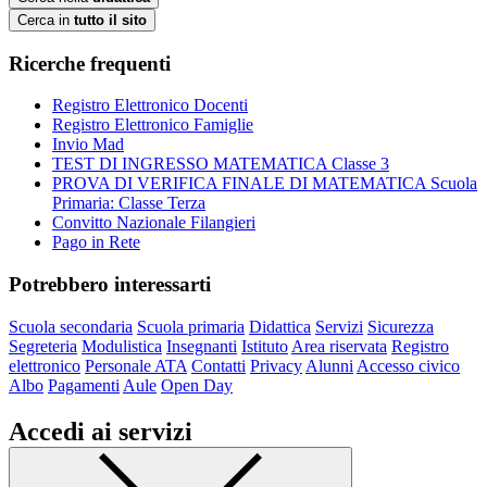
Cerca in
tutto il sito
Ricerche frequenti
Registro Elettronico Docenti
Registro Elettronico Famiglie
Invio Mad
TEST DI INGRESSO MATEMATICA Classe 3
PROVA DI VERIFICA FINALE DI MATEMATICA Scuola
Primaria: Classe Terza
Convitto Nazionale Filangieri
Pago in Rete
Potrebbero interessarti
Scuola secondaria
Scuola primaria
Didattica
Servizi
Sicurezza
Segreteria
Modulistica
Insegnanti
Istituto
Area riservata
Registro
elettronico
Personale ATA
Contatti
Privacy
Alunni
Accesso civico
Albo
Pagamenti
Aule
Open Day
Accedi ai servizi