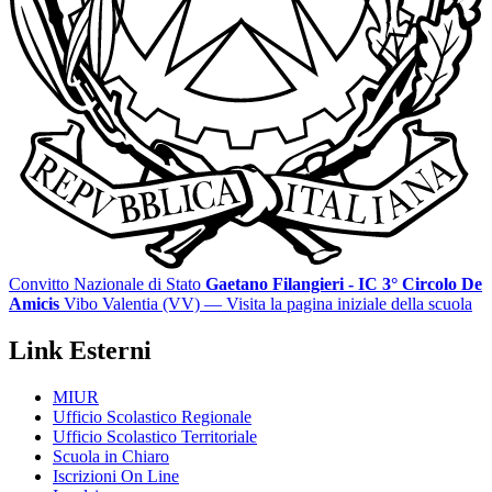
Convitto Nazionale di Stato
Gaetano Filangieri - IC 3° Circolo De
Amicis
Vibo Valentia (VV)
— Visita la pagina iniziale della scuola
Link Esterni
MIUR
Ufficio Scolastico Regionale
Ufficio Scolastico Territoriale
Scuola in Chiaro
Iscrizioni On Line