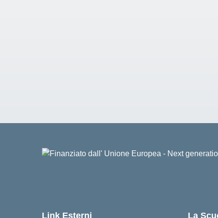
Link Esterni
La Scu