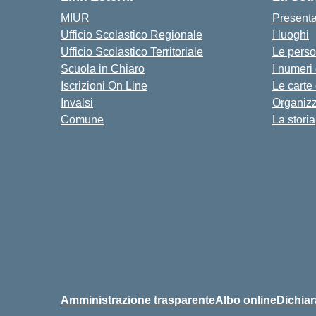
MIUR
Present
Ufficio Scolastico Regionale
I luoghi
Ufficio Scolastico Territoriale
Le pers
Scuola in Chiaro
I numeri
Iscrizioni On Line
Le carte
Invalsi
Organiz
Comune
La storia
Amministrazione trasparente
Albo online
Dichiar