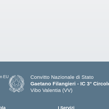
Convitto Nazionale di Stato
Gaetano Filangieri - IC 3° Circo
Vibo Valentia (VV)
— Visita la pagina iniziale della s
ola
I Servizi