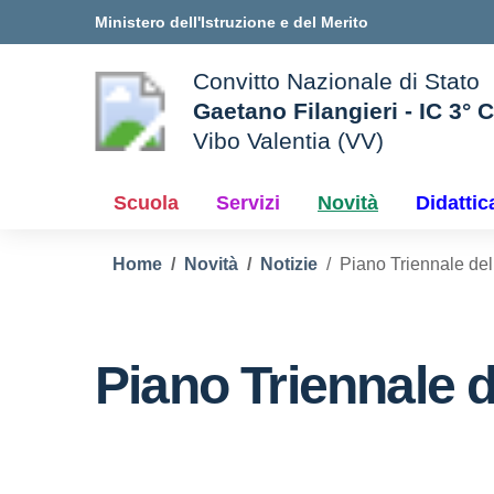
Vai ai contenuti
Vai al menu di navigazione
Vai al footer
Ministero dell'Istruzione e del Merito
Convitto Nazionale di Stato
Gaetano Filangieri - IC 3° 
Vibo Valentia (VV)
 della scuola
— Visita la pagina iniziale d
Scuola
Servizi
Novità
Didattic
Home
Novità
Notizie
Piano Triennale del
Piano Triennale d