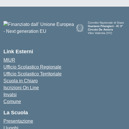
Convitto Nazionale di Stato
Gaetano Filangieri - IC 3°
Circolo De Amicis
Vibo Valentia (VV)
— Visita la pagina iniziale dell
Link Esterni
MIUR
Ufficio Scolastico Regionale
Ufficio Scolastico Territoriale
Scuola in Chiaro
Iscrizioni On Line
Invalsi
Comune
La Scuola
Presentazione
I luoghi