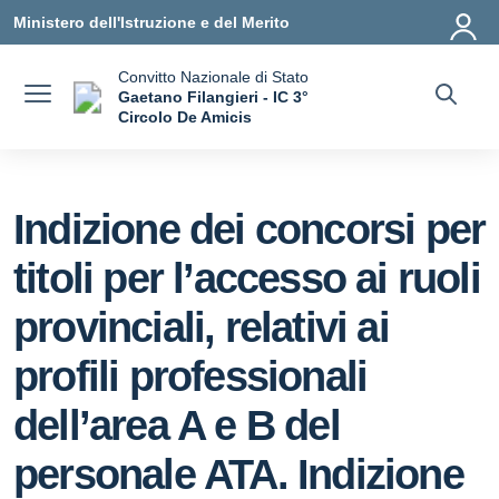
Vai ai contenuti
Vai al menu di navigazione
Vai al footer
Ministero dell'Istruzione e del Merito
Convitto Nazionale di Stato
Gaetano Filangieri - IC 3°
Circolo De Amicis
— Visita la pagina iniziale della scuola
Indizione dei concorsi per
titoli per l’accesso ai ruoli
provinciali, relativi ai
profili professionali
dell’area A e B del
personale ATA. Indizione