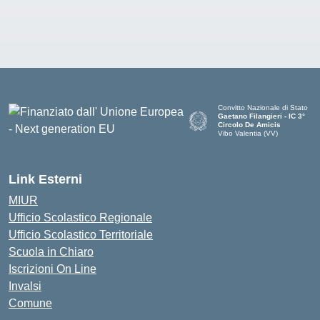
Convitto Nazionale di Stato
Gaetano Filangieri - IC 3°
Circolo De Amicis
Vibo Valentia (VV)
— Visita la pagina iniziale dell
Link Esterni
MIUR
Ufficio Scolastico Regionale
Ufficio Scolastico Territoriale
Scuola in Chiaro
Iscrizioni On Line
Invalsi
Comune