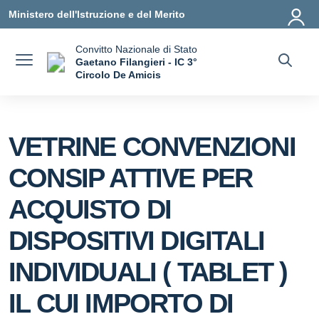
Vai ai contenuti
Vai al menu di navigazione
Vai al footer
Ministero dell'Istruzione e del Merito
Convitto Nazionale di Stato
Gaetano Filangieri - IC 3°
Circolo De Amicis
— Visita la pagina iniziale della scuola
VETRINE CONVENZIONI
CONSIP ATTIVE PER
ACQUISTO DI
DISPOSITIVI DIGITALI
INDIVIDUALI ( TABLET )
IL CUI IMPORTO DI