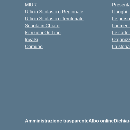
MIUR
Present
Ufficio Scolastico Regionale
I luoghi
Ufficio Scolastico Territoriale
Le pers
Scuola in Chiaro
I numeri
Iscrizioni On Line
Le carte
Invalsi
Organiz
Comune
La storia
Amministrazione trasparente
Albo online
Dichiar