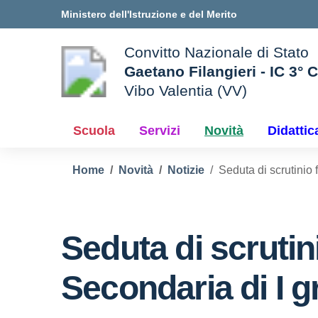
Vai ai contenuti
Vai al menu di navigazione
Vai al footer
Ministero dell'Istruzione e del Merito
Convitto Nazionale di Stato
Gaetano Filangieri - IC 3° 
Vibo Valentia (VV)
 della scuola
— Visita la pagina iniziale d
Scuola
Servizi
Novità
Didattic
Home
Novità
Notizie
Seduta di scrutinio 
Seduta di scrutini
Secondaria di I 