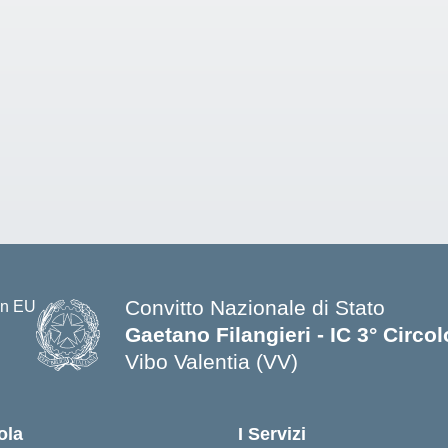
Convitto Nazionale di Stato
Gaetano Filangieri - IC 3° Circo
Vibo Valentia (VV)
— Visita la pagina iniziale della s
ola
I Servizi