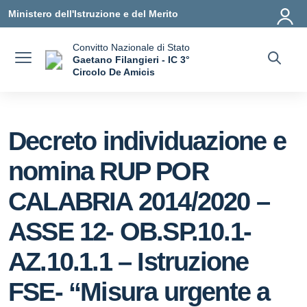
Vai ai contenuti
Vai al menu di navigazione
Vai al footer
Ministero dell'Istruzione e del Merito
Convitto Nazionale di Stato
Gaetano Filangieri - IC 3°
Circolo De Amicis
— Visita la pagina iniziale della scuola
Decreto individuazione e
nomina RUP POR
CALABRIA 2014/2020 –
ASSE 12- OB.SP.10.1-
AZ.10.1.1 – Istruzione
FSE- “Misura urgente a