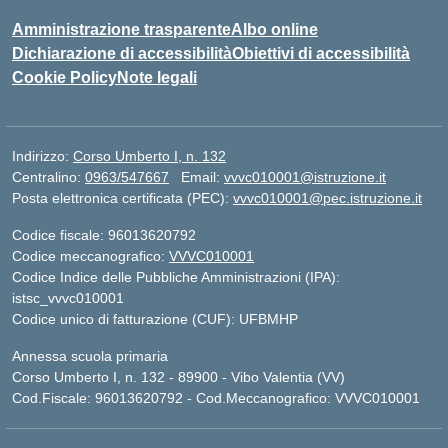
Amministrazione trasparente
Albo online
Dichiarazione di accessibilità
Obiettivi di accessibilità
Cookie Policy
Note legali
Indirizzo:
Corso Umberto I, n. 132
Centralino:
0963/547667
Email:
vvvc010001@istruzione.it
Posta elettronica certificata (PEC):
vvvc010001@pec.istruzione.it
Codice fiscale: 96013620792
Codice meccanografico:
VVVC010001
Codice Indice delle Pubbliche Amministrazioni (IPA):
istsc_vvvc010001
Codice unico di fatturazione (CUF): UFBMHP
Annessa scuola primaria
Corso Umberto I, n. 132 - 89900 - Vibo Valentia (VV)
Cod.Fiscale: 96013620792 - Cod.Meccanografico: VVVC010001