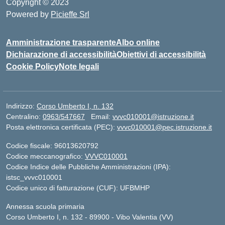
Copyright © 2023
Powered by
Picieffe Srl
Amministrazione trasparente
Albo online
Dichiarazione di accessibilità
Obiettivi di accessibilità
Cookie Policy
Note legali
Indirizzo:
Corso Umberto I, n. 132
Centralino:
0963/547667
Email:
vvvc010001@istruzione.it
Posta elettronica certificata (PEC):
vvvc010001@pec.istruzione.it
Codice fiscale: 96013620792
Codice meccanografico:
VVVC010001
Codice Indice delle Pubbliche Amministrazioni (IPA):
istsc_vvvc010001
Codice unico di fatturazione (CUF): UFBMHP
Annessa scuola primaria
Corso Umberto I, n. 132 - 89900 - Vibo Valentia (VV)