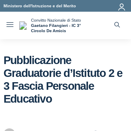
Vai ai contenuti
Vai al menu di navigazione
Vai al footer
Ministero dell'Istruzione e del Merito
Convitto Nazionale di Stato
Gaetano Filangieri - IC 3°
Circolo De Amicis
— Visita la pagina iniziale della scuola
Pubblicazione
Graduatorie d’Istituto 2 e
3 Fascia Personale
Educativo