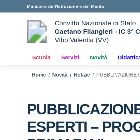
Vai ai contenuti
Vai al menu di navigazione
Vai al footer
Ministero dell'Istruzione e del Merito
Convitto Nazionale di Stato
Gaetano Filangieri - IC 3° 
Vibo Valentia (VV)
 della scuola
— Visita la pagina iniziale d
Scuola
Servizi
Novità
Didattic
Home
Novità
Notizie
PUBBLICAZIONE 
PUBBLICAZION
ESPERTI – PRO