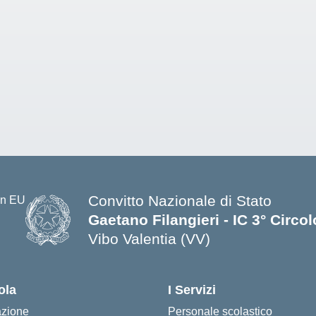
Convitto Nazionale di Stato
Gaetano Filangieri - IC 3° Circo
Vibo Valentia (VV)
— Visita la pagina iniziale della s
ola
I Servizi
azione
Personale scolastico