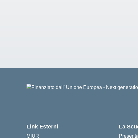
Link Esterni
La Scu
MIUR
Present