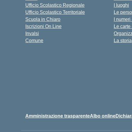
Ufficio Scolastico Regionale
I luoghi
Ufficio Scolastico Territoriale
Le pers
Scuola in Chiaro
I numeri
Iscrizioni On Line
Le carte
Invalsi
Organiz
Comune
La storia
Amministrazione trasparente
Albo online
Dichiar