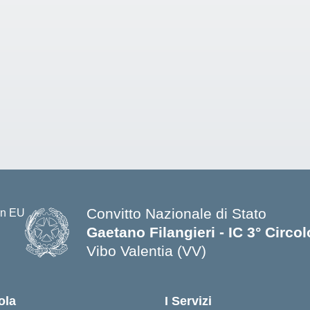
Convitto Nazionale di Stato
Gaetano Filangieri - IC 3° Circo
Vibo Valentia (VV)
— Visita la pagina iniziale della s
ola
I Servizi