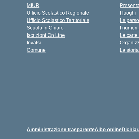
MIUR
Present
Ufficio Scolastico Regionale
I luoghi
Ufficio Scolastico Territoriale
Le pers
Scuola in Chiaro
I numeri
Iscrizioni On Line
Le carte
Invalsi
Organiz
Comune
La storia
Amministrazione trasparente
Albo online
Dichiar