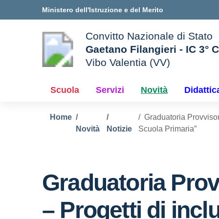
Vai ai contenuti
Vai al menu di navigazione
Vai al footer
Ministero dell'Istruzione e del Merito
Convitto Nazionale di Stato
Gaetano Filangieri - IC 3° 
Vibo Valentia (VV)
 della scuola
— Visita la pagina iniziale d
Scuola
Servizi
Novità
Didattic
Home
Graduatoria Provvisori
Novità
Notizie
Scuola Primaria”
Graduatoria Provv
– Progetti di incl