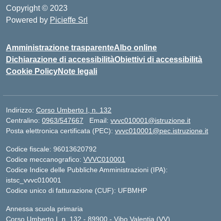
Copyright © 2023
Powered by
Picieffe Srl
Amministrazione trasparente
Albo online
Dichiarazione di accessibilità
Obiettivi di accessibilità
Cookie Policy
Note legali
Indirizzo:
Corso Umberto I, n. 132
Centralino:
0963/547667
Email:
vvvc010001@istruzione.it
Posta elettronica certificata (PEC):
vvvc010001@pec.istruzione.it
Codice fiscale: 96013620792
Codice meccanografico:
VVVC010001
Codice Indice delle Pubbliche Amministrazioni (IPA):
istsc_vvvc010001
Codice unico di fatturazione (CUF): UFBMHP
Annessa scuola primaria
Corso Umberto I, n. 132 - 89900 - Vibo Valentia (VV)