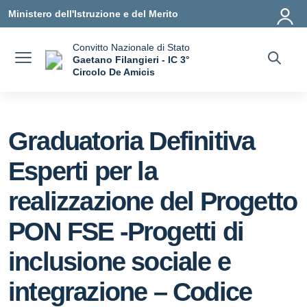
Vai ai contenuti
Vai al menu di navigazione
Vai al footer
Ministero dell'Istruzione e del Merito
Convitto Nazionale di Stato
Gaetano Filangieri - IC 3°
Circolo De Amicis
— Visita la pagina iniziale della scuola
Graduatoria Definitiva
Esperti per la
realizzazione del Progetto
PON FSE -Progetti di
inclusione sociale e
integrazione – Codice