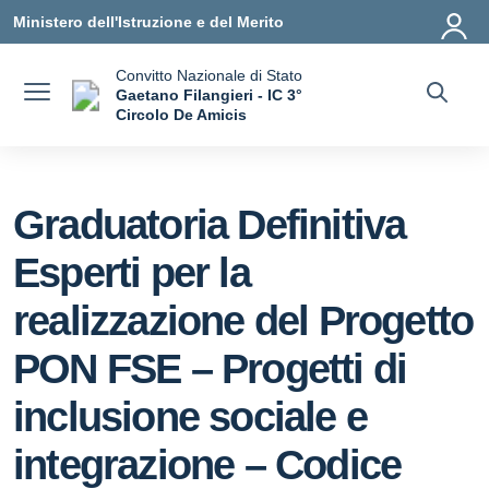
Vai ai contenuti
Vai al menu di navigazione
Vai al footer
Ministero dell'Istruzione e del Merito
Convitto Nazionale di Stato
Gaetano Filangieri - IC 3°
Circolo De Amicis
— Visita la pagina iniziale della scuola
Graduatoria Definitiva
Esperti per la
realizzazione del Progetto
PON FSE – Progetti di
inclusione sociale e
integrazione – Codice