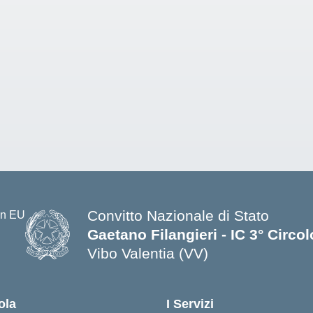
Convitto Nazionale di Stato
Gaetano Filangieri - IC 3° Circo
Vibo Valentia (VV)
— Visita la pagina iniziale della s
ola
I Servizi