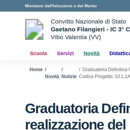
Vai ai contenuti
Vai al menu di navigazione
Vai al footer
Ministero dell'Istruzione e del Merito
Convitto Nazionale di Stato
Gaetano Filangieri - IC 3° 
Vibo Valentia (VV)
 della scuola
— Visita la pagina iniziale d
Scuola
Servizi
Novità
Didattic
Home
Graduatoria Definitiva 
Novità
Notizie
Codice Progetto: 10.1.
Graduatoria Defin
realizzazione del