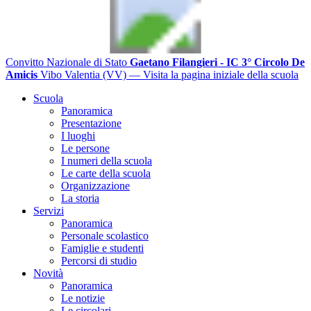
Convitto Nazionale di Stato
Gaetano Filangieri - IC 3° Circolo De
Amicis
Vibo Valentia (VV)
— Visita la pagina iniziale della scuola
Scuola
Panoramica
Presentazione
I luoghi
Le persone
I numeri della scuola
Le carte della scuola
Organizzazione
La storia
Servizi
Panoramica
Personale scolastico
Famiglie e studenti
Percorsi di studio
Novità
Panoramica
Le notizie
Le circolari