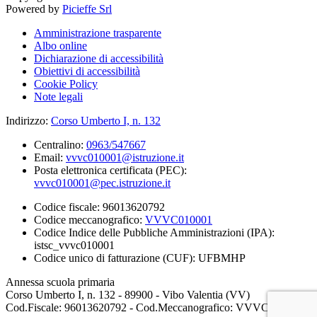
Powered by
Picieffe Srl
Amministrazione trasparente
Albo online
Dichiarazione di accessibilità
Obiettivi di accessibilità
Cookie Policy
Note legali
Indirizzo:
Corso Umberto I, n. 132
Centralino:
0963/547667
Email:
vvvc010001@istruzione.it
Posta elettronica certificata (PEC):
vvvc010001@pec.istruzione.it
Codice fiscale: 96013620792
Codice meccanografico:
VVVC010001
Codice Indice delle Pubbliche Amministrazioni (IPA):
istsc_vvvc010001
Codice unico di fatturazione (CUF): UFBMHP
Annessa scuola primaria
Corso Umberto I, n. 132 - 89900 - Vibo Valentia (VV)
Cod.Fiscale: 96013620792 - Cod.Meccanografico: VVVC010001