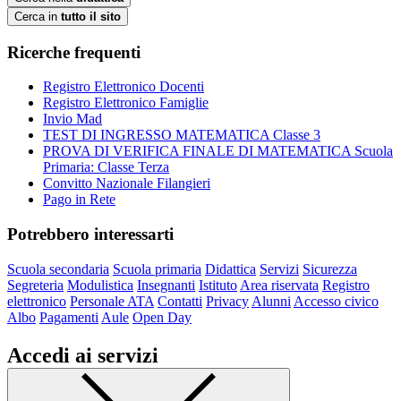
Cerca in
tutto il sito
Ricerche frequenti
Registro Elettronico Docenti
Registro Elettronico Famiglie
Invio Mad
TEST DI INGRESSO MATEMATICA Classe 3
PROVA DI VERIFICA FINALE DI MATEMATICA Scuola
Primaria: Classe Terza
Convitto Nazionale Filangieri
Pago in Rete
Potrebbero interessarti
Scuola secondaria
Scuola primaria
Didattica
Servizi
Sicurezza
Segreteria
Modulistica
Insegnanti
Istituto
Area riservata
Registro
elettronico
Personale ATA
Contatti
Privacy
Alunni
Accesso civico
Albo
Pagamenti
Aule
Open Day
Accedi ai servizi