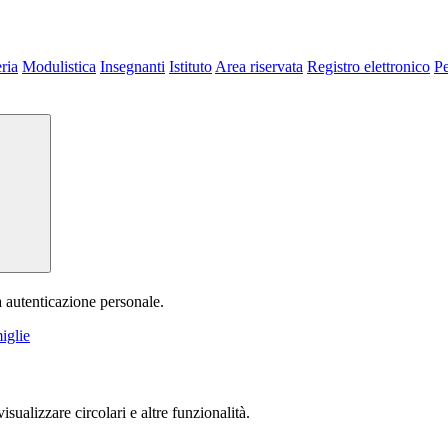
ria
Modulistica
Insegnanti
Istituto
Area riservata
Registro elettronico
P
a autenticazione personale.
iglie
isualizzare circolari e altre funzionalità.