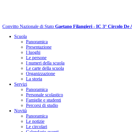
Convitto Nazionale di Stato
Gaetano Filangieri - IC 3° Circolo De 
Scuola
Panoramica
Presentazione
I luoghi
Le persone
I numeri della scuola
Le carte della scuola
Organizzazione
La storia
Servizi
Panoramica
Personale scolastico
Famiglie e studenti
Percorsi di studio
Novità
Panoramica
Le notizie
Le circolari
Calendario eventi