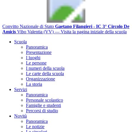
Convitto Nazionale di Stato
Gaetano Filangieri - IC 3° Circolo De
Amicis
Vibo Valentia (VV)
— Visita la pagina iniziale della scuola
Scuola
Panoramica
Presentazione
I luoghi
Le persone
I numeri della scuola
Le carte della scuola
Organizzazione
La storia
Servizi
Panoramica
Personale scolastico
Famiglie e studenti
Percorsi di studio
Novità
Panoramica
Le notizie
Le circolari