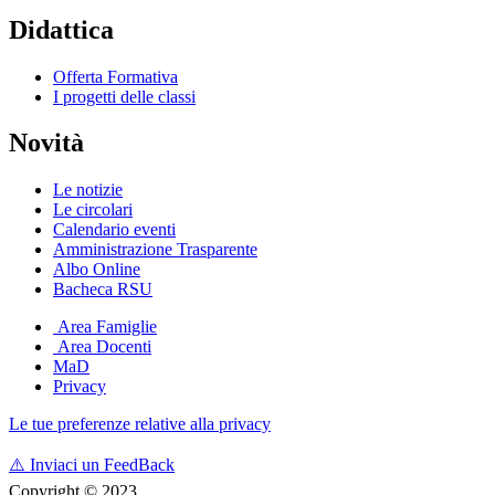
Didattica
Offerta Formativa
I progetti delle classi
Novità
Le notizie
Le circolari
Calendario eventi
Amministrazione Trasparente
Albo Online
Bacheca RSU
Area Famiglie
Area Docenti
MaD
Privacy
Le tue preferenze relative alla privacy
⚠️
Inviaci un FeedBack
Copyright © 2023