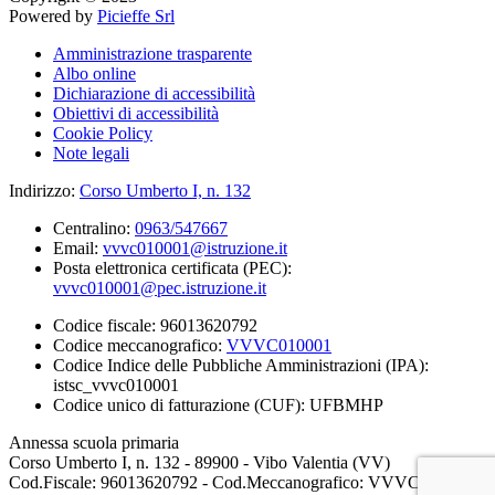
Powered by
Picieffe Srl
Amministrazione trasparente
Albo online
Dichiarazione di accessibilità
Obiettivi di accessibilità
Cookie Policy
Note legali
Indirizzo:
Corso Umberto I, n. 132
Centralino:
0963/547667
Email:
vvvc010001@istruzione.it
Posta elettronica certificata (PEC):
vvvc010001@pec.istruzione.it
Codice fiscale: 96013620792
Codice meccanografico:
VVVC010001
Codice Indice delle Pubbliche Amministrazioni (IPA):
istsc_vvvc010001
Codice unico di fatturazione (CUF): UFBMHP
Annessa scuola primaria
Corso Umberto I, n. 132 - 89900 - Vibo Valentia (VV)
Cod.Fiscale: 96013620792 - Cod.Meccanografico: VVVC010001