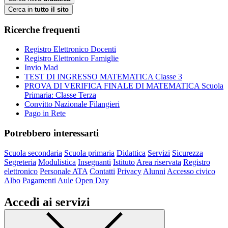
Cerca in
tutto il sito
Ricerche frequenti
Registro Elettronico Docenti
Registro Elettronico Famiglie
Invio Mad
TEST DI INGRESSO MATEMATICA Classe 3
PROVA DI VERIFICA FINALE DI MATEMATICA Scuola
Primaria: Classe Terza
Convitto Nazionale Filangieri
Pago in Rete
Potrebbero interessarti
Scuola secondaria
Scuola primaria
Didattica
Servizi
Sicurezza
Segreteria
Modulistica
Insegnanti
Istituto
Area riservata
Registro
elettronico
Personale ATA
Contatti
Privacy
Alunni
Accesso civico
Albo
Pagamenti
Aule
Open Day
Accedi ai servizi