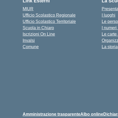
Link Esterni
La Scu
MIUR
Present
Ufficio Scolastico Regionale
I luoghi
Ufficio Scolastico Territoriale
Le pers
Scuola in Chiaro
I numeri
Iscrizioni On Line
Le carte
Invalsi
Organiz
Comune
La storia
Amministrazione trasparente
Albo online
Dichiar