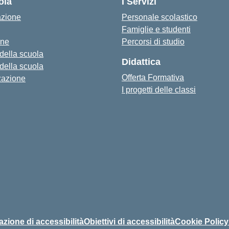
ola
I Servizi
azione
Personale scolastico
Famiglie e studenti
one
Percorsi di studio
 della scuola
Didattica
 della scuola
Offerta Formativa
zazione
I progetti delle classi
azione di accessibilità
Obiettivi di accessibilità
Cookie Policy