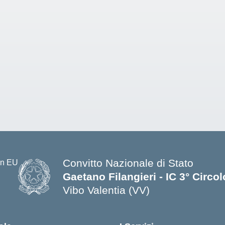
Convitto Nazionale di Stato
Gaetano Filangieri - IC 3° Circo
Vibo Valentia (VV)
— Visita la pagina iniziale della s