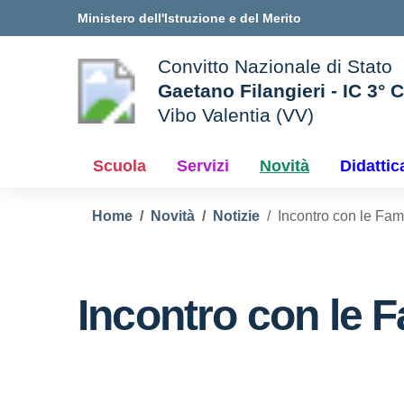
Vai ai contenuti
Vai al menu di navigazione
Vai al footer
Ministero dell'Istruzione e del Merito
Convitto Nazionale di Stato
Gaetano Filangieri - IC 3° 
Vibo Valentia (VV)
 della scuola
— Visita la pagina iniziale d
Scuola
Servizi
Novità
Didattic
Home
Novità
Notizie
Incontro con le Fam
Incontro con le F