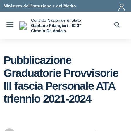
Vai ai contenuti
Vai al menu di navigazione
Vai al footer
Ministero dell'Istruzione e del Merito
Convitto Nazionale di Stato
Gaetano Filangieri - IC 3°
Circolo De Amicis
— Visita la pagina iniziale della scuola
Pubblicazione
Graduatorie Provvisorie
III fascia Personale ATA
triennio 2021-2024