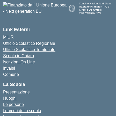
Convitto Nazionale di Stato
Gaetano Filangieri - IC 3°
Circolo De Amicis
Vibo Valentia (VV)
— Visita la pagina iniziale dell
Link Esterni
MIUR
Ufficio Scolastico Regionale
Ufficio Scolastico Territoriale
Scuola in Chiaro
Iscrizioni On Line
Invalsi
Comune
La Scuola
Presentazione
I luoghi
Le persone
I numeri della scuola