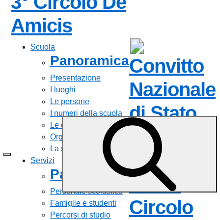
3° Circolo De
— Visita la pagin
Amicis
Scuola
Panoramica
Convitto
Presentazione
Nazionale
I luoghi
Le persone
di Stato
I numeri della scuola
Le carte della scuola
Gaetano
Organizzazione
La storia
Filangieri
Servizi
Panoramica
- IC 3°
Personale scolastico
Circolo
Famiglie e studenti
Percorsi di studio