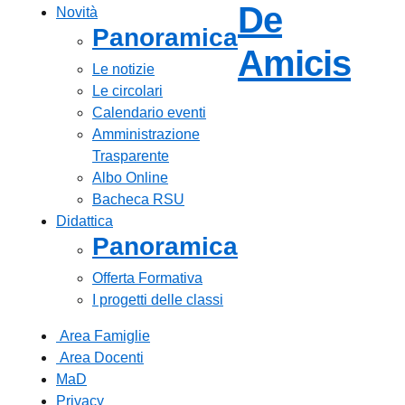
De
Novità
Panoramica
— V
Amicis
Le notizie
Le circolari
Calendario eventi
Amministrazione
Trasparente
Albo Online
Bacheca RSU
Didattica
Panoramica
Offerta Formativa
I progetti delle classi
Area Famiglie
Area Docenti
MaD
Privacy