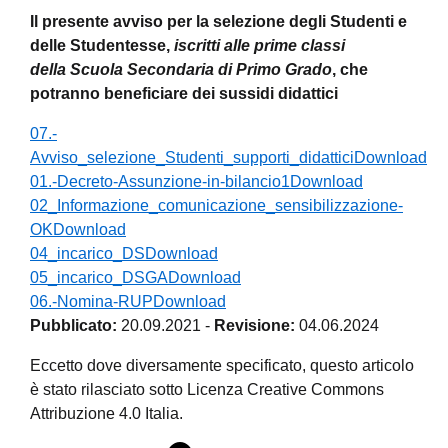
Il presente avviso per la selezione degli Studenti e
delle Studentesse,
iscritti alle prime classi
della Scuola Secondaria di Primo Grado
, che
potranno beneficiare dei sussidi didattici
07.-
Avviso_selezione_Studenti_supporti_didattici
Download
01.-Decreto-Assunzione-in-bilancio1
Download
02_Informazione_comunicazione_sensibilizzazione-
OK
Download
04_incarico_DS
Download
05_incarico_DSGA
Download
06.-Nomina-RUP
Download
Pubblicato:
20.09.2021
-
Revisione:
04.06.2024
Eccetto dove diversamente specificato, questo articolo
è stato rilasciato sotto Licenza Creative Commons
Attribuzione 4.0 Italia.