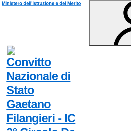
Vai ai contenuti
Vai al menu di navigazione
Vai al footer
Ministero dell'Istruzione e del Merito
Convitto
Nazionale di
Stato
Gaetano
Filangieri - IC