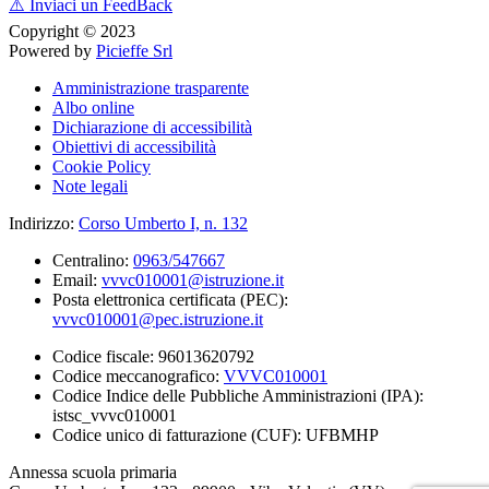
⚠️
Inviaci un FeedBack
Copyright © 2023
Powered by
Picieffe Srl
Amministrazione trasparente
Albo online
Dichiarazione di accessibilità
Obiettivi di accessibilità
Cookie Policy
Note legali
Indirizzo:
Corso Umberto I, n. 132
Centralino:
0963/547667
Email:
vvvc010001@istruzione.it
Posta elettronica certificata (PEC):
vvvc010001@pec.istruzione.it
Codice fiscale: 96013620792
Codice meccanografico:
VVVC010001
Codice Indice delle Pubbliche Amministrazioni (IPA):
istsc_vvvc010001
Codice unico di fatturazione (CUF): UFBMHP
Annessa scuola primaria