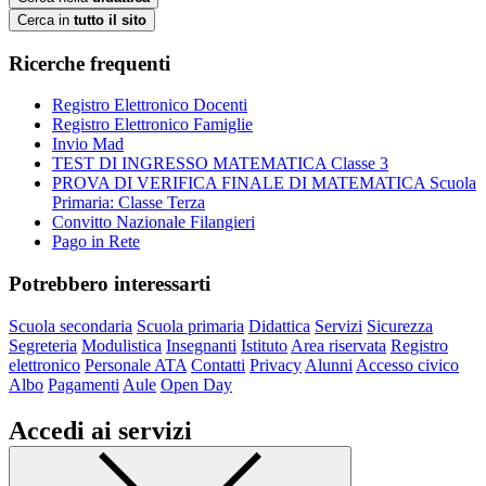
Cerca in
tutto il sito
Ricerche frequenti
Registro Elettronico Docenti
Registro Elettronico Famiglie
Invio Mad
TEST DI INGRESSO MATEMATICA Classe 3
PROVA DI VERIFICA FINALE DI MATEMATICA Scuola
Primaria: Classe Terza
Convitto Nazionale Filangieri
Pago in Rete
Potrebbero interessarti
Scuola secondaria
Scuola primaria
Didattica
Servizi
Sicurezza
Segreteria
Modulistica
Insegnanti
Istituto
Area riservata
Registro
elettronico
Personale ATA
Contatti
Privacy
Alunni
Accesso civico
Albo
Pagamenti
Aule
Open Day
Accedi ai servizi