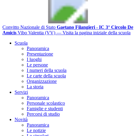
Convitto Nazionale di Stato
Gaetano Filangieri - IC 3° Circolo De
Amicis
Vibo Valentia (VV)
— Visita la pagina iniziale della scuola
Scuola
Panoramica
Presentazione
I luoghi
Le persone
I numeri della scuola
Le carte della scuola
Organizzazione
La storia
Servizi
Panoramica
Personale scolastico
Famiglie e studenti
Percorsi di studio
Novità
Panoramica
Le notizie
Le circolari