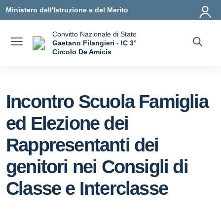
Vai ai contenuti
Vai al menu di navigazione
Vai al footer
Ministero dell'Istruzione e del Merito
Convitto Nazionale di Stato
Gaetano Filangieri - IC 3°
Circolo De Amicis
— Visita la pagina iniziale della scuola
Incontro Scuola Famiglia
ed Elezione dei
Rappresentanti dei
genitori nei Consigli di
Classe e Interclasse