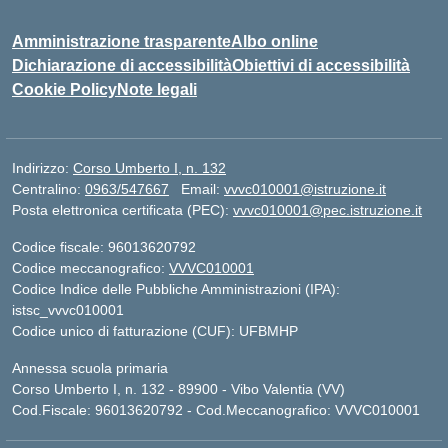
Amministrazione trasparente
Albo online
Dichiarazione di accessibilità
Obiettivi di accessibilità
Cookie Policy
Note legali
Indirizzo:
Corso Umberto I, n. 132
Centralino:
0963/547667
Email:
vvvc010001@istruzione.it
Posta elettronica certificata (PEC):
vvvc010001@pec.istruzione.it
Codice fiscale: 96013620792
Codice meccanografico:
VVVC010001
Codice Indice delle Pubbliche Amministrazioni (IPA):
istsc_vvvc010001
Codice unico di fatturazione (CUF): UFBMHP
Annessa scuola primaria
Corso Umberto I, n. 132 - 89900 - Vibo Valentia (VV)
Cod.Fiscale: 96013620792 - Cod.Meccanografico: VVVC010001