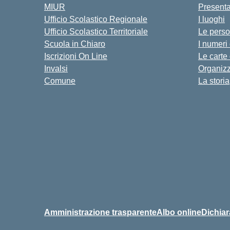
MIUR
Present
Ufficio Scolastico Regionale
I luoghi
Ufficio Scolastico Territoriale
Le pers
Scuola in Chiaro
I numeri
Iscrizioni On Line
Le carte
Invalsi
Organiz
Comune
La storia
Amministrazione trasparente
Albo online
Dichiar