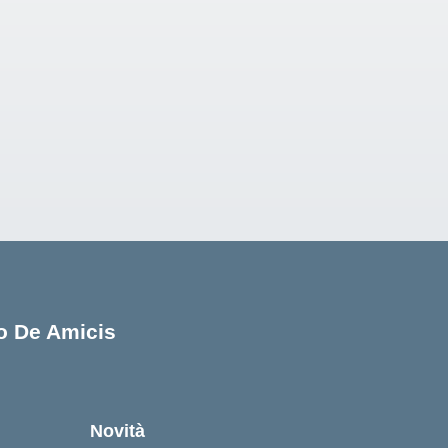
lo De Amicis
cuola
Novità