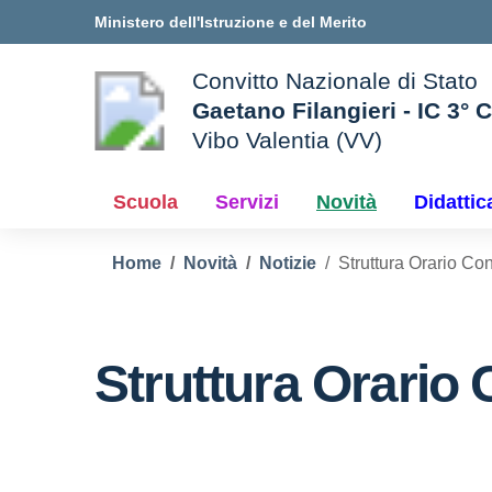
Vai ai contenuti
Vai al menu di navigazione
Vai al footer
Ministero dell'Istruzione e del Merito
Convitto Nazionale di Stato
Gaetano Filangieri - IC 3° 
Vibo Valentia (VV)
 della scuola
— Visita la pagina iniziale d
Scuola
Servizi
Novità
Didattic
Home
Novità
Notizie
Struttura Orario Con
Struttura Orario 