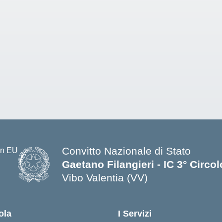
Convitto Nazionale di Stato
Gaetano Filangieri - IC 3° Circo
Vibo Valentia (VV)
— Visita la pagina iniziale della s
ola
I Servizi