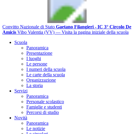
Convitto Nazionale di Stato
Gaetano Filangieri - IC 3° Circolo De
Amicis
Vibo Valentia (VV)
— Visita la pagina iniziale della scuola
Scuola
Panoramica
Presentazione
I luoghi
Le persone
I numeri della scuola
Le carte della scuola
Organizzazione
La storia
Servizi
Panoramica
Personale scolastico
Famiglie e studenti
Percorsi di studio
Novità
Panoramica
Le notizie
Le circolari