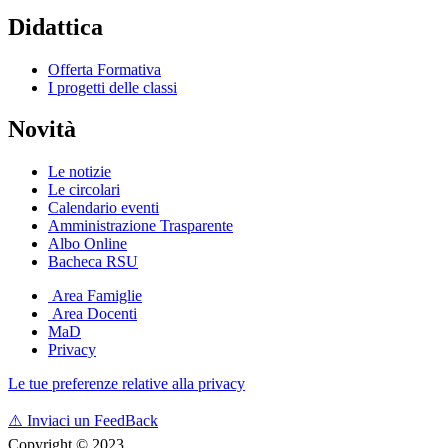
Didattica
Offerta Formativa
I progetti delle classi
Novità
Le notizie
Le circolari
Calendario eventi
Amministrazione Trasparente
Albo Online
Bacheca RSU
Area Famiglie
Area Docenti
MaD
Privacy
Le tue preferenze relative alla privacy
⚠️
Inviaci un FeedBack
Copyright © 2023