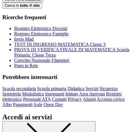
Cerca in
tutto il sito
Ricerche frequenti
Registro Elettronico Docenti
Registro Elettronico Famiglie
Invio Mad
TEST DI INGRESSO MATEMATICA Classe 3
PROVA DI VERIFICA FINALE DI MATEMATICA Scuola
Primaria: Classe Terza
Convitto Nazionale Filangieri
Pago in Rete
Potrebbero interessarti
Scuola secondaria
Scuola primaria
Didattica
Servizi
Sicurezza
Segreteria
Modulistica
Insegnanti
Istituto
Area riservata
Registro
elettronico
Personale ATA
Contatti
Privacy
Alunni
Accesso civico
Albo
Pagamenti
Aule
Open Day
Accedi ai servizi