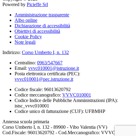
Powered by
Picieffe Srl
Amministrazione trasparente
Albo online
Dichiarazione di accessibilità
Obiettivi di accessibilità
Cookie Policy
Note legali
Indirizzo:
Corso Umberto I, n. 132
Centralino:
0963/547667
Email:
vvvc010001@istruzione.it
Posta elettronica certificata (PEC):
vvvc010001@pec.istruzione.it
Codice fiscale: 96013620792
Codice meccanografico:
VVVC010001
Codice Indice delle Pubbliche Amministrazioni (IPA):
istsc_vvvc010001
Codice unico di fatturazione (CUF): UFBMHP
Annessa scuola primaria
Corso Umberto I, n. 132 - 89900 - Vibo Valentia (VV)
Cod.Fiscale: 96013620792 - Cod.Meccanografico: VVVC010001