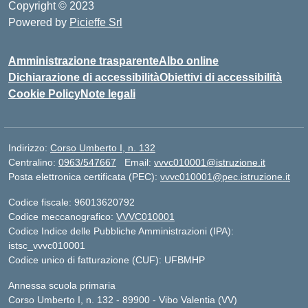
Copyright © 2023
Powered by
Picieffe Srl
Amministrazione trasparente
Albo online
Dichiarazione di accessibilità
Obiettivi di accessibilità
Cookie Policy
Note legali
Indirizzo:
Corso Umberto I, n. 132
Centralino:
0963/547667
Email:
vvvc010001@istruzione.it
Posta elettronica certificata (PEC):
vvvc010001@pec.istruzione.it
Codice fiscale: 96013620792
Codice meccanografico:
VVVC010001
Codice Indice delle Pubbliche Amministrazioni (IPA):
istsc_vvvc010001
Codice unico di fatturazione (CUF): UFBMHP
Annessa scuola primaria
Corso Umberto I, n. 132 - 89900 - Vibo Valentia (VV)