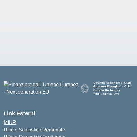
Convitto Nazionale di Stato
Gaetano Filangieri - IC 3°
Circolo De Amicis
Vibo Valentia (VV)
— Visita la pagina iniziale dell
Link Esterni
MIUR
Ufficio Scolastico Regionale