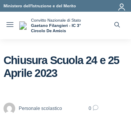
Vai ai contenuti
Vai al menu di navigazione
Vai al footer
Ministero dell'Istruzione e del Merito
Convitto Nazionale di Stato
Gaetano Filangieri - IC 3°
Circolo De Amicis
— Visita la pagina iniziale della scuola
Chiusura Scuola 24 e 25
Aprile 2023
Personale scolastico
0