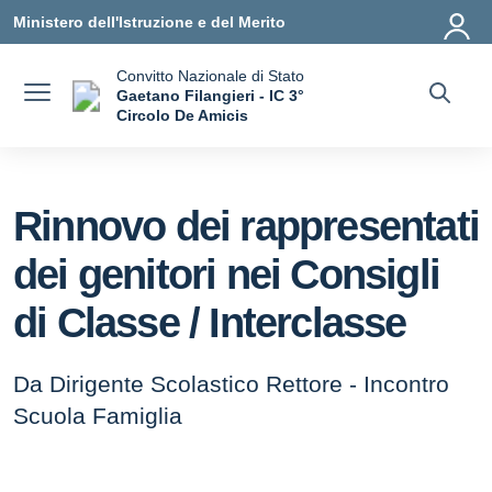
Vai ai contenuti
Vai al menu di navigazione
Vai al footer
Ministero dell'Istruzione e del Merito
Convitto Nazionale di Stato
Gaetano Filangieri - IC 3°
Circolo De Amicis
— Visita la pagina iniziale della scuola
Rinnovo dei rappresentati
dei genitori nei Consigli
di Classe / Interclasse
Da Dirigente Scolastico Rettore - Incontro
Scuola Famiglia