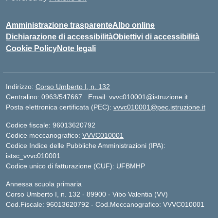
Amministrazione trasparente
Albo online
Dichiarazione di accessibilità
Obiettivi di accessibilità
Cookie Policy
Note legali
Indirizzo:
Corso Umberto I, n. 132
Centralino:
0963/547667
Email:
vvvc010001@istruzione.it
Posta elettronica certificata (PEC):
vvvc010001@pec.istruzione.it
Codice fiscale: 96013620792
Codice meccanografico:
VVVC010001
Codice Indice delle Pubbliche Amministrazioni (IPA):
istsc_vvvc010001
Codice unico di fatturazione (CUF): UFBMHP
Annessa scuola primaria
Corso Umberto I, n. 132 - 89900 - Vibo Valentia (VV)
Cod.Fiscale: 96013620792 - Cod.Meccanografico: VVVC010001