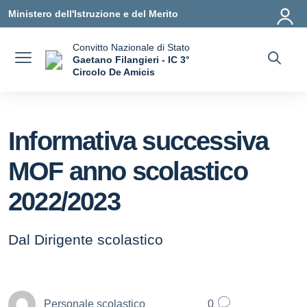
Vai ai contenuti
Vai al menu di navigazione
Vai al footer
Ministero dell'Istruzione e del Merito
Convitto Nazionale di Stato
Gaetano Filangieri - IC 3°
Circolo De Amicis
— Visita la pagina iniziale della scuola
Informativa successiva
MOF anno scolastico
2022/2023
Dal Dirigente scolastico
Personale scolastico
0