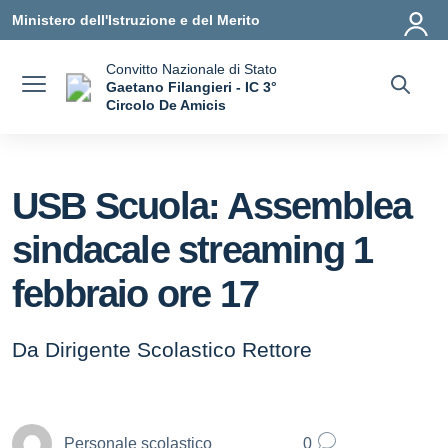
Vai ai contenuti
Vai al menu di navigazione
Vai al footer
Ministero dell'Istruzione e del Merito
Convitto Nazionale di Stato
Gaetano Filangieri - IC 3°
Circolo De Amicis
— Visita la pagina iniziale della scuola
USB Scuola: Assemblea
sindacale streaming 1
febbraio ore 17
Da Dirigente Scolastico Rettore
Personale scolastico
0