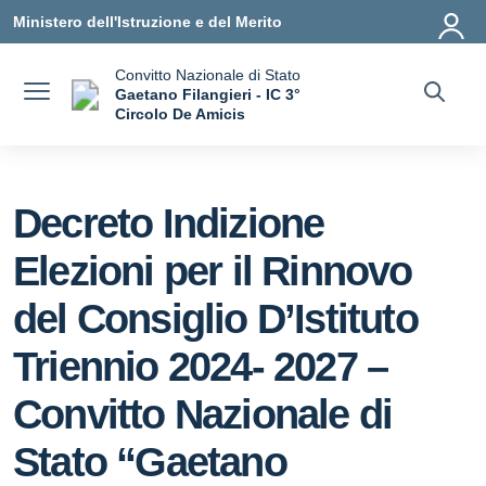
Vai ai contenuti
Vai al menu di navigazione
Vai al footer
Ministero dell'Istruzione e del Merito
Convitto Nazionale di Stato
Gaetano Filangieri - IC 3°
Circolo De Amicis
— Visita la pagina iniziale della scuola
Decreto Indizione
Elezioni per il Rinnovo
del Consiglio D’Istituto
Triennio 2024- 2027 –
Convitto Nazionale di
Stato “Gaetano