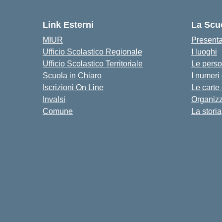
Link Esterni
La Scu
MIUR
Present
Ufficio Scolastico Regionale
I luoghi
Ufficio Scolastico Territoriale
Le pers
Scuola in Chiaro
I numeri
Iscrizioni On Line
Le carte
Invalsi
Organiz
Comune
La storia