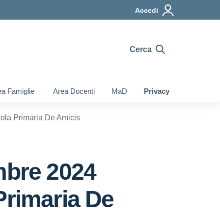
Accedi
Cerca
a Famiglie
Area Docenti
MaD
Privacy
uola Primaria De Amicis
mbre 2024
Primaria De