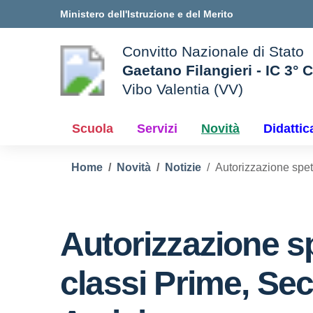
Vai ai contenuti
Vai al menu di navigazione
Vai al footer
Ministero dell'Istruzione e del Merito
Convitto Nazionale di Stato
Gaetano Filangieri - IC 3° 
Vibo Valentia (VV)
 della scuola
— Visita la pagina iniziale d
Scuola
Servizi
Novità
Didattic
Home
Novità
Notizie
Autorizzazione spet
Autorizzazione s
classi Prime, Se