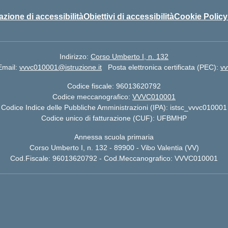
azione di accessibilità
Obiettivi di accessibilità
Cookie Policy
Indirizzo:
Corso Umberto I, n. 132
Email:
vvvc010001@istruzione.it
Posta elettronica certificata (PEC):
vv
Codice fiscale: 96013620792
Codice meccanografico:
VVVC010001
Codice Indice delle Pubbliche Amministrazioni (IPA): istsc_vvvc010001
Codice unico di fatturazione (CUF): UFBMHP
Annessa scuola primaria
Corso Umberto I, n. 132 - 89900 - Vibo Valentia (VV)
Cod.Fiscale: 96013620792 - Cod.Meccanografico: VVVC010001