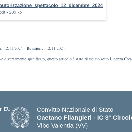
autorizzazione_spettacolo_12_dicembre_2024
pdf - 289 kb
o:
Revisione:
12.11.2024
-
12.11.2024
e diversamente specificato, questo articolo è stato rilasciato sotto Licenza Cr
Convitto Nazionale di Stato
Gaetano Filangieri - IC 3° Circo
Vibo Valentia (VV)