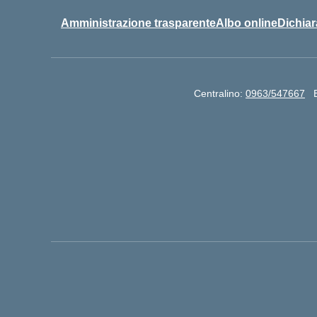
Amministrazione trasparente
Albo online
Dichiar
Centralino:
0963/547667