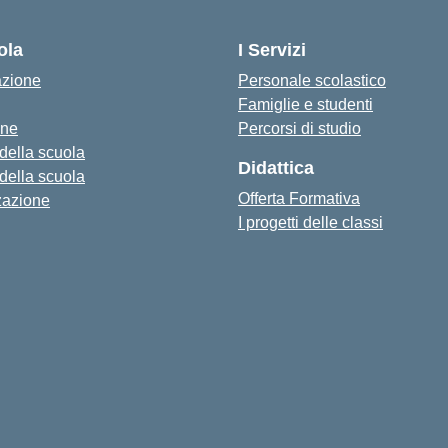
— Visita la pagina iniziale della s
ola
I Servizi
azione
Personale scolastico
Famiglie e studenti
one
Percorsi di studio
 della scuola
Didattica
 della scuola
Offerta Formativa
zazione
I progetti delle classi