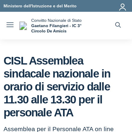
Vai ai contenuti
Vai al menu di navigazione
Vai al footer
Ministero dell'Istruzione e del Merito
Convitto Nazionale di Stato
Gaetano Filangieri - IC 3°
Circolo De Amicis
— Visita la pagina iniziale della scuola
CISL Assemblea
sindacale nazionale in
orario di servizio dalle
11.30 alle 13.30 per il
personale ATA
Assemblea per il Personale ATA on line