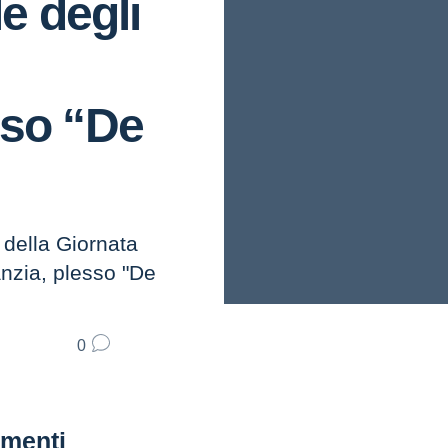
e degli
esso “De
 della Giornata
anzia, plesso "De
0
menti