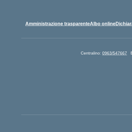
Amministrazione trasparente
Albo online
Dichiar
Centralino:
0963/547667