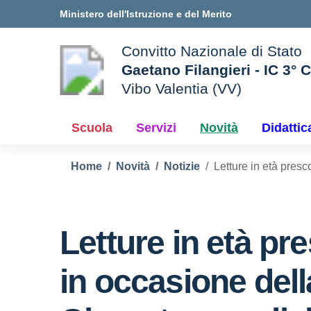
Vai ai contenuti
Vai al menu di navigazione
Vai al footer
Ministero dell'Istruzione e del Merito
Convitto Nazionale di Stato
Gaetano Filangieri - IC 3° 
Vibo Valentia (VV)
 della scuola
— Visita la pagina iniziale d
Scuola
Servizi
Novità
Didattic
Home
Novità
Notizie
Letture in età presc
Letture in età pr
in occasione dell