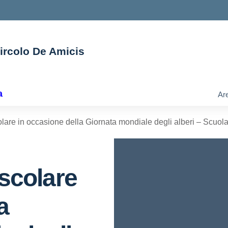
Circolo De Amicis
ella scuola
a
Are
olare in occasione della Giornata mondiale degli alberi – Scuola
escolare
a