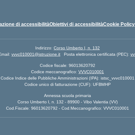
azione di accessibilità
Obiettivi di accessibilità
Cookie Policy
Indirizzo:
Corso Umberto I, n. 132
Email:
vvvc010001@istruzione.it
Posta elettronica certificata (PEC):
vv
Codice fiscale: 96013620792
Codice meccanografico:
VVVC010001
Codice Indice delle Pubbliche Amministrazioni (IPA): istsc_vvvc010001
Codice unico di fatturazione (CUF): UFBMHP
Annessa scuola primaria
Corso Umberto I, n. 132 - 89900 - Vibo Valentia (VV)
Cod.Fiscale: 96013620792 - Cod.Meccanografico: VVVC010001