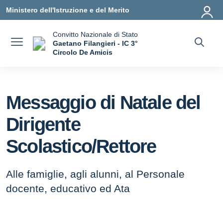
Vai ai contenuti
Vai al menu di navigazione
Vai al footer
Ministero dell'Istruzione e del Merito
Convitto Nazionale di Stato
Gaetano Filangieri - IC 3°
Circolo De Amicis
— Visita la pagina iniziale della scuola
Messaggio di Natale del
Dirigente
Scolastico/Rettore
Alle famiglie, agli alunni, al Personale
docente, educativo ed Ata