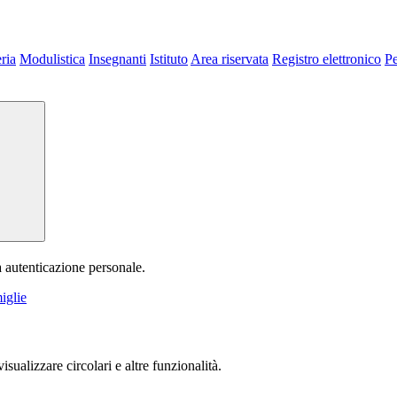
ria
Modulistica
Insegnanti
Istituto
Area riservata
Registro elettronico
P
a autenticazione personale.
iglie
isualizzare circolari e altre funzionalità.