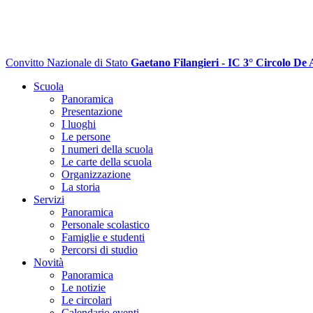
Convitto Nazionale di Stato
Gaetano Filangieri - IC 3° Circolo De 
Scuola
Panoramica
Presentazione
I luoghi
Le persone
I numeri della scuola
Le carte della scuola
Organizzazione
La storia
Servizi
Panoramica
Personale scolastico
Famiglie e studenti
Percorsi di studio
Novità
Panoramica
Le notizie
Le circolari
Calendario eventi