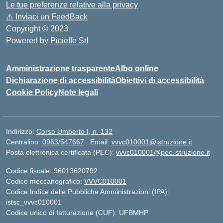
Le tue preferenze relative alla privacy
⚠️
Inviaci un FeedBack
Copyright © 2023
Powered by
Picieffe Srl
Amministrazione trasparente
Albo online
Dichiarazione di accessibilità
Obiettivi di accessibilità
Cookie Policy
Note legali
Indirizzo:
Corso Umberto I, n. 132
Centralino:
0963/547667
Email:
vvvc010001@istruzione.it
Posta elettronica certificata (PEC):
vvvc010001@pec.istruzione.it
Codice fiscale: 96013620792
Codice meccanografico:
VVVC010001
Codice Indice delle Pubbliche Amministrazioni (IPA):
istsc_vvvc010001
Codice unico di fatturazione (CUF): UFBMHP