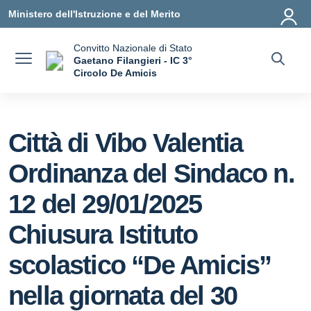
Vai ai contenuti
Vai al menu di navigazione
Vai al footer
Ministero dell'Istruzione e del Merito
Convitto Nazionale di Stato
Gaetano Filangieri - IC 3°
Circolo De Amicis
— Visita la pagina iniziale della scuola
Città di Vibo Valentia
Ordinanza del Sindaco n.
12 del 29/01/2025
Chiusura Istituto
scolastico “De Amicis”
nella giornata del 30