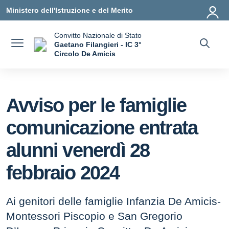
Vai ai contenuti
Vai al menu di navigazione
Vai al footer
Ministero dell'Istruzione e del Merito
Convitto Nazionale di Stato
Gaetano Filangieri - IC 3°
Circolo De Amicis
— Visita la pagina iniziale della scuola
Avviso per le famiglie
comunicazione entrata
alunni venerdì 28
febbraio 2024
Ai genitori delle famiglie Infanzia De Amicis-
Montessori Piscopio e San Gregorio