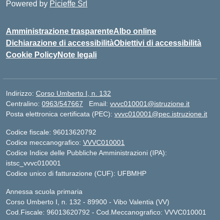
Powered by
Picieffe Srl
Amministrazione trasparente
Albo online
Dichiarazione di accessibilità
Obiettivi di accessibilità
Cookie Policy
Note legali
Indirizzo:
Corso Umberto I, n. 132
Centralino:
0963/547667
Email:
vvvc010001@istruzione.it
Posta elettronica certificata (PEC):
vvvc010001@pec.istruzione.it
Codice fiscale: 96013620792
Codice meccanografico:
VVVC010001
Codice Indice delle Pubbliche Amministrazioni (IPA):
istsc_vvvc010001
Codice unico di fatturazione (CUF): UFBMHP
Annessa scuola primaria
Corso Umberto I, n. 132 - 89900 - Vibo Valentia (VV)
Cod.Fiscale: 96013620792 - Cod.Meccanografico: VVVC010001