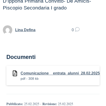
D’Ippona Primaria Convitto- De Amicis-
Piscopio Secondaria I grado
Lina Defina
0
Documenti
Comunicazione__entrata_alunni_28.02.2025
pdf - 308 kb
Pubblicato:
Revisione:
25.02.2025
-
25.02.2025