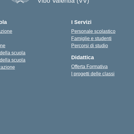
Vibo Valentia (VV)
— Visita la pagina iniziale della s
ola
I Servizi
azione
Personale scolastico
Famiglie e studenti
one
Percorsi di studio
 della scuola
Didattica
 della scuola
Offerta Formativa
zazione
I progetti delle classi