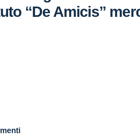
tituto “De Amicis” mer
menti