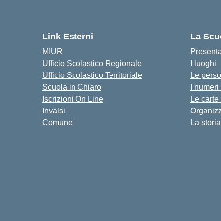
Link Esterni
La Scu
MIUR
Present
Ufficio Scolastico Regionale
I luoghi
Ufficio Scolastico Territoriale
Le pers
Scuola in Chiaro
I numeri
Iscrizioni On Line
Le carte
Invalsi
Organiz
Comune
La storia