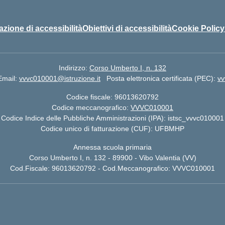
azione di accessibilità
Obiettivi di accessibilità
Cookie Policy
Indirizzo:
Corso Umberto I, n. 132
Email:
vvvc010001@istruzione.it
Posta elettronica certificata (PEC):
vv
Codice fiscale: 96013620792
Codice meccanografico:
VVVC010001
Codice Indice delle Pubbliche Amministrazioni (IPA): istsc_vvvc010001
Codice unico di fatturazione (CUF): UFBMHP
Annessa scuola primaria
Corso Umberto I, n. 132 - 89900 - Vibo Valentia (VV)
Cod.Fiscale: 96013620792 - Cod.Meccanografico: VVVC010001