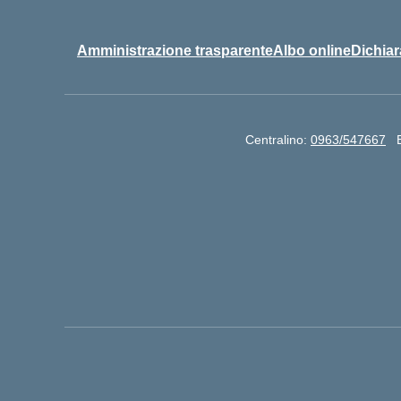
Amministrazione trasparente
Albo online
Dichiar
Centralino:
0963/547667