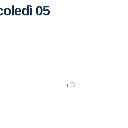
coledì 05
0