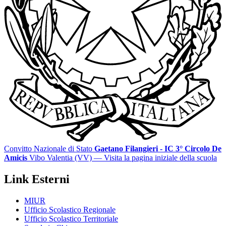
Convitto Nazionale di Stato
Gaetano Filangieri - IC 3° Circolo De
Amicis
Vibo Valentia (VV)
— Visita la pagina iniziale della scuola
Link Esterni
MIUR
Ufficio Scolastico Regionale
Ufficio Scolastico Territoriale