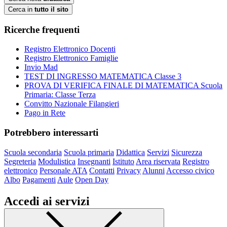
Cerca in
tutto il sito
Ricerche frequenti
Registro Elettronico Docenti
Registro Elettronico Famiglie
Invio Mad
TEST DI INGRESSO MATEMATICA Classe 3
PROVA DI VERIFICA FINALE DI MATEMATICA Scuola
Primaria: Classe Terza
Convitto Nazionale Filangieri
Pago in Rete
Potrebbero interessarti
Scuola secondaria
Scuola primaria
Didattica
Servizi
Sicurezza
Segreteria
Modulistica
Insegnanti
Istituto
Area riservata
Registro
elettronico
Personale ATA
Contatti
Privacy
Alunni
Accesso civico
Albo
Pagamenti
Aule
Open Day
Accedi ai servizi