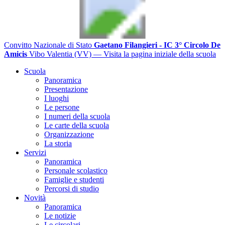
Convitto Nazionale di Stato
Gaetano Filangieri - IC 3° Circolo De
Amicis
Vibo Valentia (VV)
— Visita la pagina iniziale della scuola
Scuola
Panoramica
Presentazione
I luoghi
Le persone
I numeri della scuola
Le carte della scuola
Organizzazione
La storia
Servizi
Panoramica
Personale scolastico
Famiglie e studenti
Percorsi di studio
Novità
Panoramica
Le notizie
Le circolari